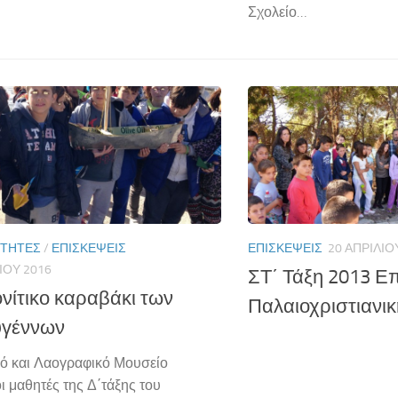
Σχολείο…
ΌΤΗΤΕΣ
/
ΕΠΙΣΚΈΨΕΙΣ
ΕΠΙΣΚΈΨΕΙΣ
20 ΑΠΡΙΛΊΟ
ΊΟΥ 2016
ΣΤ΄ Τάξη 2013 Ε
ονίτικο καραβάκι των
Παλαιοχριστιανικ
υγέννων
κό και Λαογραφικό Μουσείο
ι μαθητές της Δ΄τάξης του