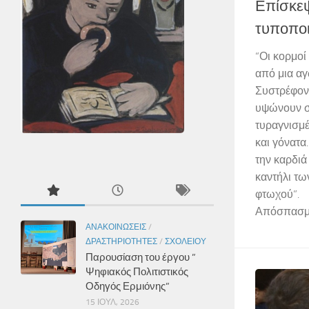
Επίσκεψ
τυποποι
“Οι κορμοί
από μια α
Συστρέφοντ
υψώνουν σ
τυραγνισμέ
και γόνατα
την καρδιά 
καντήλι τω
φτωχού”.
Απόσπασμα
ΑΝΑΚΟΙΝΏΣΕΙΣ
/
ΔΡΑΣΤΗΡΙΌΤΗΤΕΣ
/
ΣΧΟΛΕΊΟΥ
Παρουσίαση του έργου ”
Ψηφιακός Πολιτιστικός
Οδηγός Ερμιόνης”
15 ΙΟΎΛ, 2026