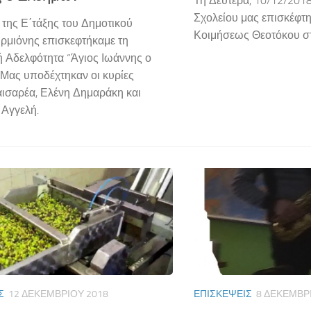
Τη Δευτέρα, 10/12/2018
Σχολείου μας επισκέφτη
 της Ε΄τάξης του Δημοτικού
Κοιμήσεως Θεοτόκου σ
ρμιόνης επισκεφτήκαμε τη
ή Αδελφότητα “Άγιος Ιωάννης ο
Μας υποδέχτηκαν οι κυρίες
αισαρέα, Ελένη Δημαράκη και
 Αγγελή.
Σ
12 ΔΕΚΕΜΒΡΊΟΥ 2018
ΕΠΙΣΚΈΨΕΙΣ
8 ΔΕΚΕΜΒΡ