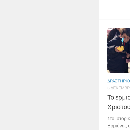
ΔΡΑΣΤΗΡΙ
6 ΔΕΚΕΜΒΡ
Το ερμι
Χριστο
Στο Ιστορι
Ερμιόνης ο