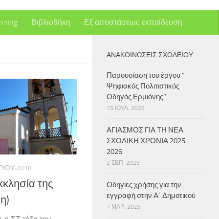
nning
Βιβλιοθήκη
Εξ αποστάσεως εκπαίδευση
ΑΝΑΚΟΙΝΏΣΕΙΣ ΣΧΟΛΕΊΟΥ
Παρουσίαση του έργου ”
Ψηφιακός Πολιτιστικός
Οδηγός Ερμιόνης”
15 ΙΟΎΛ, 2026
ΑΓΙΑΣΜΟΣ ΓΙΑ ΤΗ ΝΕΑ
ΣΧΟΛΙΚΗ ΧΡΟΝΙΑ 2025 –
2026
2 ΣΕΠ, 2025
ΡΊΟΥ 2018
κκλησία της
Οδηγίες χρήσης για την
εγγραφή στην Α΄ Δημοτικού
η)
7 ΜΑΡ, 2025