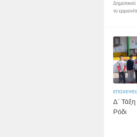
Δημοτικού
το ερμιονί
ΕΠΙΣΚΈΨΕΙ
Δ΄ Τάξη
Ρόδι