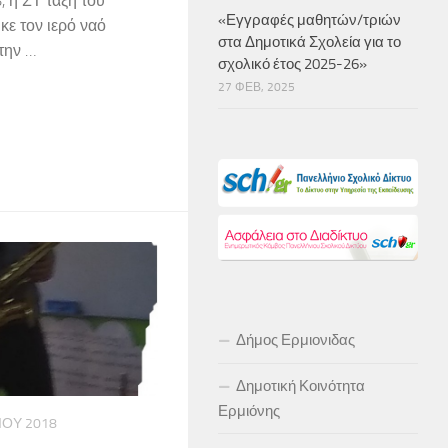
, η ΣΤ τάξη του
«Εγγραφές μαθητών/τριών
κε τον ιερό ναό
στα Δημοτικά Σχολεία για το
την …
σχολικό έτος 2025-26»
27 ΦΕΒ, 2025
Δήμος Ερμιονιδας
Δημοτική Κοινότητα
Ερμιόνης
ΊΟΥ 2018