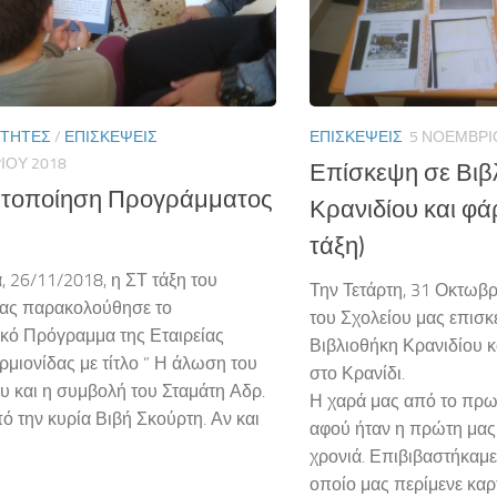
ΌΤΗΤΕΣ
/
ΕΠΙΣΚΈΨΕΙΣ
ΕΠΙΣΚΈΨΕΙΣ
5 ΝΟΕΜΒΡΊ
ΊΟΥ 2018
Επίσκεψη σε Βιβ
τοποίηση Προγράμματος
Κρανιδίου και φ
τάξη)
, 26/11/2018, η ΣΤ τάξη του
Την Τετάρτη, 31 Οκτωβρ
μας παρακολούθησε το
του Σχολείου μας επισκ
κό Πρόγραμμα της Εταιρείας
Βιβλιοθήκη Κρανιδίου 
μιονίδας με τίτλο ” Η άλωση του
στο Κρανίδι.
 και η συμβολή του Σταμάτη Αδρ.
Η χαρά μας από το πρω
ό την κυρία Βιβή Σκούρτη. Αν και
αφού ήταν η πρώτη μας 
χρονιά. Επιβιβαστήκαμε
οποίο μας περίμενε καρ