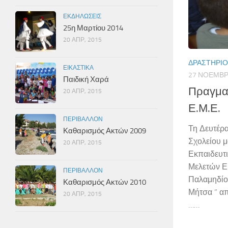
ΕΚΔΗΛΏΣΕΙΣ
25η Μαρτίου 2014
20 ΑΠΡ, 2015
ΔΡΑΣΤΗΡΙ
ΕΙΚΑΣΤΙΚΆ
27 ΝΟΕΜΒΡ
Παιδική Χαρά
Πραγμα
20 ΑΠΡ, 2015
Ε.Μ.Ε.
ΠΕΡΙΒΆΛΛΟΝ
Τη Δευτέρα
Καθαρισμός Ακτών 2009
Σχολείου 
20 ΑΠΡ, 2015
Εκπαιδευτι
Μελετών Ερ
ΠΕΡΙΒΆΛΛΟΝ
Παλαμηδίου
Καθαρισμός Ακτών 2010
Μήτσα ” απ
20 ΑΠΡ, 2015
……