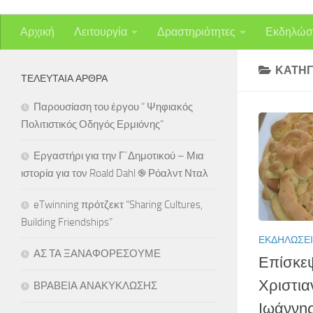
Αρχική
Λειτουργία
Δραστηριότητες
Εκδηλώσ
ΚΑΤΗΓ
ΤΕΛΕΥΤΑΊΑ ΆΡΘΡΑ
Παρουσίαση του έργου ” Ψηφιακός
Πολιτιστικός Οδηγός Ερμιόνης”
Εργαστήρι για την Γ΄Δημοτικού – Μια
ιστορία για τον Roald Dahl ֎ Ρόαλντ Νταλ
eTwinning πρότζεκτ “Sharing Cultures,
Building Friendships”
ΕΚΔΗΛΏΣΕ
ΑΣ ΤΑ ΞΑΝΑΦΟΡΕΣΟΥΜΕ
Επίσκεψ
Χριστια
ΒΡΑΒΕΙΑ ΑΝΑΚΥΚΛΩΣΗΣ
Ιωάννης