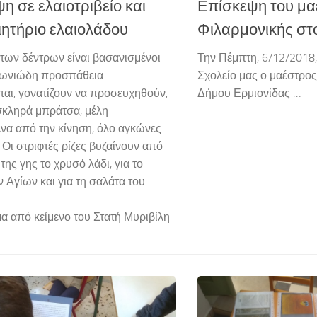
η σε ελαιοτριβείο και
Επίσκεψη του μα
ητήριο ελαιολάδου
Φιλαρμονικής στ
 των δέντρων είναι βασανισμένοι
Την Πέμπτη, 6/12/2018,
γωνιώδη προσπάθεια.
Σχολείο μας ο μαέστρος
αι, γονατίζουν να προσευχηθούν,
Δήμου Ερμιονίδας …
κληρά μπράτσα, μέλη
να από την κίνηση, όλο αγκώνες
. Οι στριφτές ρίζες βυζαίνουν από
της γης το χρυσό λάδι, για το
ν Αγίων και για τη σαλάτα του
 από κείμενο του Στατή Μυριβίλη