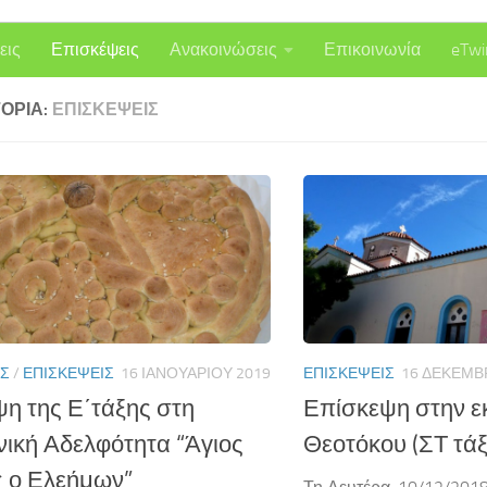
εις
Επισκέψεις
Ανακοινώσεις
Επικοινωνία
eTwi
ΟΡΊΑ:
ΕΠΙΣΚΈΨΕΙΣ
ΙΣ
/
ΕΠΙΣΚΈΨΕΙΣ
16 ΙΑΝΟΥΑΡΊΟΥ 2019
ΕΠΙΣΚΈΨΕΙΣ
16 ΔΕΚΕΜΒ
η της Ε΄τάξης στη
Επίσκεψη στην ε
νική Αδελφότητα “Άγιος
Θεοτόκου (ΣΤ τάξ
 ο Ελεήμων”