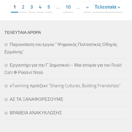
1
2
3
4
5
...
10
...
»
Τελευταία »
ΤΕΛΕΥΤΑΊΑ ΆΡΘΡΑ
Παρουσίαση του έργου ” Ψηφιακός Πολιτιστικός Οδηγός
Ερμιόνης”
Εργαστήρι για την Γ΄Δημοτικού – Μια ιστορία για τον Roald
Dahl ֎ Ρόαλντ Νταλ
eTwinning πρότζεκτ “Sharing Cultures, Building Friendships”
ΑΣ ΤΑ ΞΑΝΑΦΟΡΕΣΟΥΜΕ
ΒΡΑΒΕΙΑ ΑΝΑΚΥΚΛΩΣΗΣ