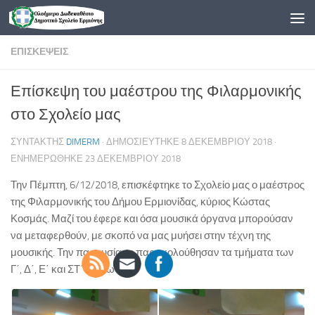
Skip to content
ΕΠΙΣΚΈΨΕΙΣ
Επίσκεψη του μαέστρου της Φιλαρμονικής
στο Σχολείο μας
ΣΥΝΤΆΚΤΗΣ
DIMERM
· ΔΗΜΟΣΙΕΎΤΗΚΕ
8 ΔΕΚΕΜΒΡΊΟΥ 2018
·
ΕΝΗΜΕΡΏΘΗΚΕ
23 ΔΕΚΕΜΒΡΊΟΥ 2018
Την Πέμπτη, 6/12/2018, επισκέφτηκε το Σχολείο μας ο μαέστρος
της Φιλαρμονικής του Δήμου Ερμιονίδας, κύριος Κώστας
Κοσμάς. Μαζί του έφερε και όσα μουσικά όργανα μπορούσαν
να μεταφερθούν, με σκοπό να μας μυήσει στην τέχνη της
μουσικής. Την παρουσίαση παρακολούθησαν τα τμήματα των
Γ΄, Δ΄, Ε΄ και ΣΤ΄ τάξεων.