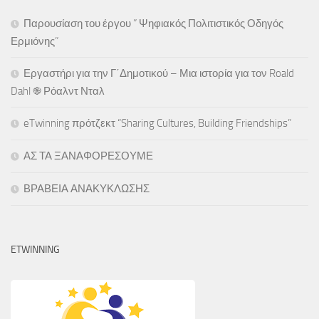
Παρουσίαση του έργου ” Ψηφιακός Πολιτιστικός Οδηγός
Ερμιόνης”
Εργαστήρι για την Γ΄Δημοτικού – Μια ιστορία για τον Roald
Dahl ֎ Ρόαλντ Νταλ
eTwinning πρότζεκτ “Sharing Cultures, Building Friendships”
ΑΣ ΤΑ ΞΑΝΑΦΟΡΕΣΟΥΜΕ
ΒΡΑΒΕΙΑ ΑΝΑΚΥΚΛΩΣΗΣ
ETWINNING