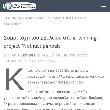
Skip to content
ETWINNING
/
ΑΝΑΚΟΙΝΏΣΕΙΣ
/
ΔΡΑΣΤΗΡΙΌΤΗΤΕΣ
/
ΣΧΟΛΕΊΟΥ
Συμμετοχή του Σχολείου στο eTwinning
project “Not just penpals”
ΣΥΝΤΆΚΤΗΣ
DIMERM
· ΔΗΜΟΣΙΕΎΤΗΚΕ
19 ΙΟΥΝΊΟΥ 2024
·
ΕΝΗΜΕΡΏΘΗΚΕ
19 ΙΟΥΝΊΟΥ 2024
Κ
ατά το σχολ. έτος 2023-24, το τμήμα Ε1
συνεργάστηκε με άλλα ευρωπαϊκά σχολεία στο
eTwinning project: “Not Just Penpals”.
Mέσα από αυτό παρουσίασαν αλλά και
γνώρισαν από την κάθε χώρα συνομήλικους, πόλεις, θρύλους,
έθιμα, παραδοσιακές συνταγές, σημαντικές προσωπικότητες,
χρησιμοποιώντας τεχνολογικά εργαλεία και επικοινωνώντας