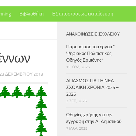
nning
Βιβλιοθήκη
Εξ αποστάσεως εκπαίδευση
ΑΝΑΚΟΙΝΏΣΕΙΣ ΣΧΟΛΕΊΟΥ
Παρουσίαση του έργου ”
έννων
Ψηφιακός Πολιτιστικός
Οδηγός Ερμιόνης”
15 ΙΟΎΛ, 2026
23 ΔΕΚΕΜΒΡΊΟΥ 2018
ΑΓΙΑΣΜΟΣ ΓΙΑ ΤΗ ΝΕΑ
ΣΧΟΛΙΚΗ ΧΡΟΝΙΑ 2025 –
2026
2 ΣΕΠ, 2025
Οδηγίες χρήσης για την
εγγραφή στην Α΄ Δημοτικού
7 ΜΑΡ, 2025