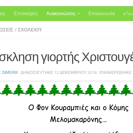
εις
Επισκέψεις
Ανακοινώσεις
Επικοινωνία
eTwi
ΏΣΕΙΣ
/
ΣΧΟΛΕΊΟΥ
σκληση γιορτής Χριστουγ
Σ
DIMERM
· ΔΗΜΟΣΙΕΎΤΗΚΕ
12 ΔΕΚΕΜΒΡΊΟΥ 2018
· ΕΝΗΜΕΡΏΘΗΚΕ