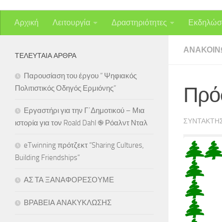
Αρχική
Λειτουργία
Δραστηριότητες
Εκδηλώσ
ΑΝΑΚΟΙΝ
ΤΕΛΕΥΤΑΊΑ ΆΡΘΡΑ
Παρουσίαση του έργου ” Ψηφιακός
Πρό
Πολιτιστικός Οδηγός Ερμιόνης”
Εργαστήρι για την Γ΄Δημοτικού – Μια
ΣΥΝΤΆΚΤΗ
ιστορία για τον Roald Dahl ֎ Ρόαλντ Νταλ
eTwinning πρότζεκτ “Sharing Cultures,
Building Friendships”
ΑΣ ΤΑ ΞΑΝΑΦΟΡΕΣΟΥΜΕ
ΒΡΑΒΕΙΑ ΑΝΑΚΥΚΛΩΣΗΣ