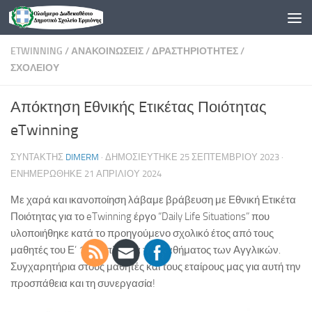
Skip to content
ETWINNING
/
ΑΝΑΚΟΙΝΏΣΕΙΣ
/
ΔΡΑΣΤΗΡΙΌΤΗΤΕΣ
/
ΣΧΟΛΕΊΟΥ
Απόκτηση Eθνικής Eτικέτας Ποιότητας
eTwinning
ΣΥΝΤΆΚΤΗΣ
DIMERM
· ΔΗΜΟΣΙΕΎΤΗΚΕ
25 ΣΕΠΤΕΜΒΡΊΟΥ 2023
·
ΕΝΗΜΕΡΏΘΗΚΕ
21 ΑΠΡΙΛΊΟΥ 2024
Με χαρά και ικανοποίηση λάβαμε βράβευση με Εθνική Ετικέτα
Ποιότητας για το eTwinning έργο “Daily Life Situations” που
υλοποιήθηκε κατά το προηγούμενο σχολικό έτος από τους
μαθητές του Ε’ 1 στα πλαίσια του μαθήματος των Αγγλικών.
Συγχαρητήρια στους μαθητές και τους εταίρους μας για αυτή την
προσπάθεια και τη συνεργασία!