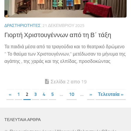
ΔΡΑΣΤΗΡΙΌΤΗΤΕΣ
21 ΔΕΚΕΜΒΡΊΟΥ 2025
Γιορτή Χριστουγέννων από τη Β΄ τάξη
Τα παιδιά μέσα από τα τραγούδια και το θεατρικό δρώμενο
” Το θαύμα των Χριστουγέννων,” μετέδωσαν το μήνυμα της
αγάπης , της χαράς και της ελπίδας, προσδοκώντας
Σελίδα 2 απο 19
«
1
2
3
4
5
...
10
...
»
Τελευταία »
ΤΕΛΕΥΤΑΊΑ ΆΡΘΡΑ