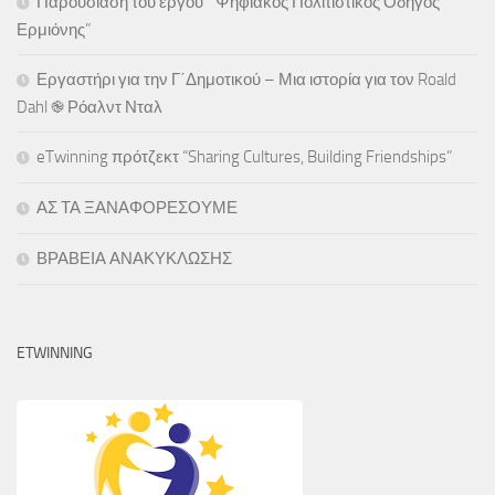
Παρουσίαση του έργου ” Ψηφιακός Πολιτιστικός Οδηγός
Ερμιόνης”
Εργαστήρι για την Γ΄Δημοτικού – Μια ιστορία για τον Roald
Dahl ֎ Ρόαλντ Νταλ
eTwinning πρότζεκτ “Sharing Cultures, Building Friendships”
ΑΣ ΤΑ ΞΑΝΑΦΟΡΕΣΟΥΜΕ
ΒΡΑΒΕΙΑ ΑΝΑΚΥΚΛΩΣΗΣ
ETWINNING