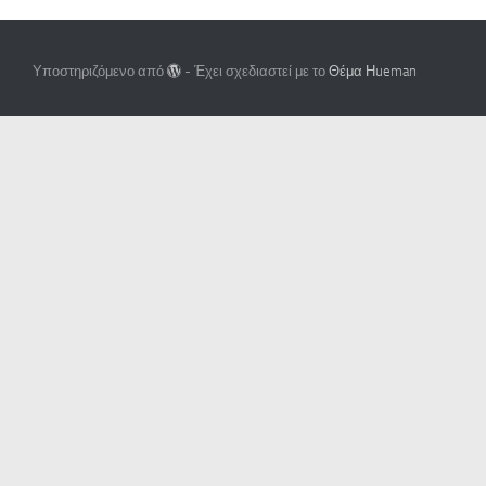
Υποστηριζόμενο από
- Έχει σχεδιαστεί με το
Θέμα Ηueman