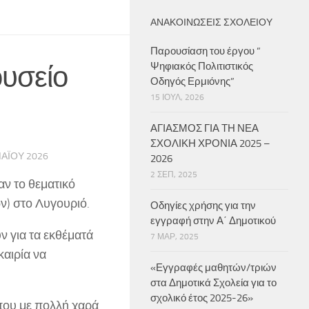
ΑΝΑΚΟΙΝΏΣΕΙΣ ΣΧΟΛΕΊΟΥ
Παρουσίαση του έργου ”
ουσείο
Ψηφιακός Πολιτιστικός
Οδηγός Ερμιόνης”
15 ΙΟΎΛ, 2026
ΑΓΙΑΣΜΟΣ ΓΙΑ ΤΗ ΝΕΑ
ΣΧΟΛΙΚΗ ΧΡΟΝΙΑ 2025 –
ΑΪ́ΟΥ 2026
2026
2 ΣΕΠ, 2025
αν το θεματικό
ν) στο Λυγουριό.
Οδηγίες χρήσης για την
εγγραφή στην Α΄ Δημοτικού
ν για τα εκθέματά
7 ΜΑΡ, 2025
καιρία να
«Εγγραφές μαθητών/τριών
στα Δημοτικά Σχολεία για το
σχολικό έτος 2025-26»
που με πολλή χαρά