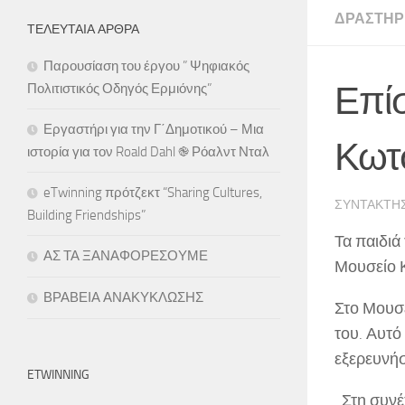
ΔΡΑΣΤΗΡ
ΤΕΛΕΥΤΑΊΑ ΆΡΘΡΑ
Παρουσίαση του έργου ” Ψηφιακός
Επίσ
Πολιτιστικός Οδηγός Ερμιόνης”
Εργαστήρι για την Γ΄Δημοτικού – Μια
Κωτσ
ιστορία για τον Roald Dahl ֎ Ρόαλντ Νταλ
eTwinning πρότζεκτ “Sharing Cultures,
ΣΥΝΤΆΚΤΗ
Building Friendships”
Τα παιδιά
ΑΣ ΤΑ ΞΑΝΑΦΟΡΕΣΟΥΜΕ
Μουσείο Κ
ΒΡΑΒΕΙΑ ΑΝΑΚΥΚΛΩΣΗΣ
Στο Μουσε
του. Αυτό
εξερευνήσ
ETWINNING
Στη συνέ